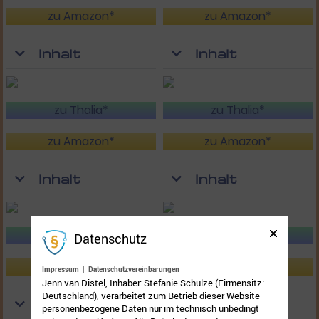
zu Amazon*
zu Amazon*
Inhalt
Inhalt
zu Thalia*
zu Thalia*
zu Amazon*
zu Amazon*
Inhalt
Inhalt
zu Thalia*
zu Thalia*
Datenschutz
zu Amazon*
zu Amazon*
Impressum
|
Datenschutzvereinbarungen
Jenn van Distel, Inhaber: Stefanie Schulze (Firmensitz:
Deutschland), verarbeitet zum Betrieb dieser Website
Inhalt
Inhalt
personenbezogene Daten nur im technisch unbedingt