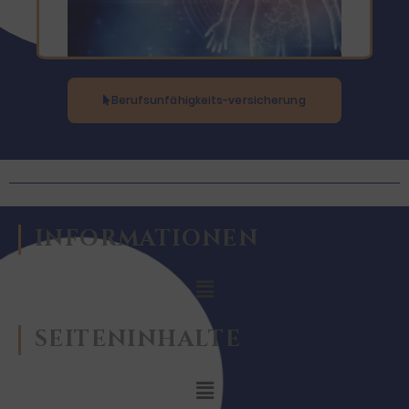
Berufsunfähigkeits-versicherung
INFORMATIONEN
SEITENINHALTE